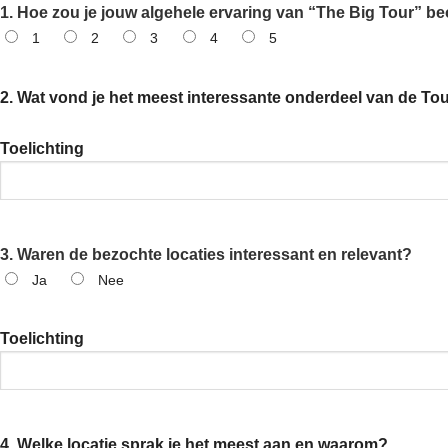
1. Hoe zou je jouw algehele ervaring van “The Big Tour” be
1
2
3
4
5
2. Wat vond je het meest interessante onderdeel van de To
Toelichting
3. Waren de bezochte locaties interessant en relevant?
Ja
Nee
Toelichting
4. Welke locatie sprak je het meest aan en waarom?