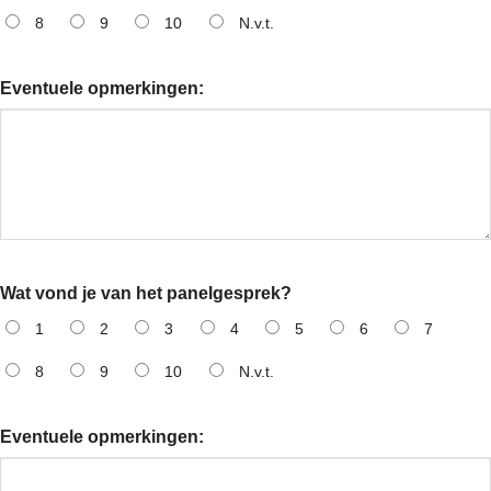
8
9
10
N.v.t.
Eventuele opmerkingen:
Wat vond je van het panelgesprek?
1
2
3
4
5
6
7
8
9
10
N.v.t.
Eventuele opmerkingen: