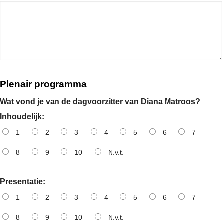
Plenair programma
Wat vond je van de dagvoorzitter van Diana Matroos?
Inhoudelijk:
1
2
3
4
5
6
7
8
9
10
N.v.t.
Presentatie:
1
2
3
4
5
6
7
8
9
10
N.v.t.