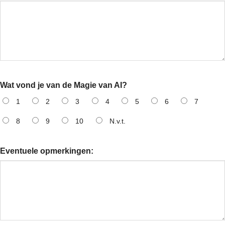
Wat vond je van de Magie van AI?
1
2
3
4
5
6
7
8
9
10
N.v.t.
Eventuele opmerkingen: