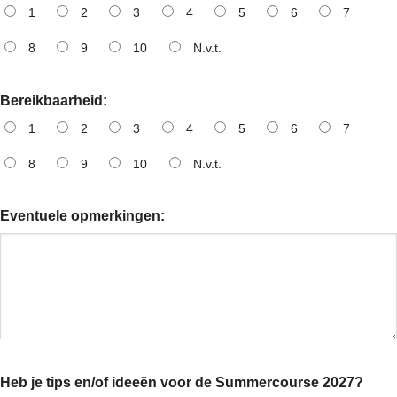
1
2
3
4
5
6
7
8
9
10
N.v.t.
Bereikbaarheid:
1
2
3
4
5
6
7
8
9
10
N.v.t.
Eventuele opmerkingen:
Heb je tips en/of ideeën voor de Summercourse 2027?