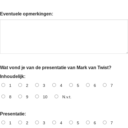
Eventuele opmerkingen:
Wat vond je van de presentatie van Mark van Twist?
Inhoudelijk:
1
2
3
4
5
6
7
8
9
10
N.v.t.
Presentatie:
1
2
3
4
5
6
7