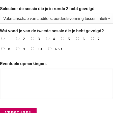
Selecteer de sessie die je in ronde 2 hebt gevolgd
Wat vond je van de tweede sessie die je hebt gevolgd?
1
2
3
4
5
6
7
8
9
10
N.v.t.
Eventuele opmerkingen: