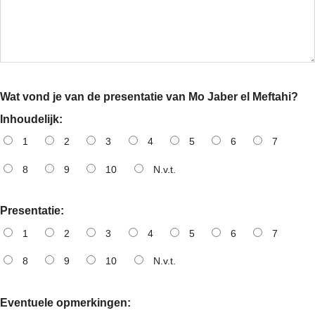
Wat vond je van de presentatie van Mo Jaber el Meftahi?
Inhoudelijk:
1
2
3
4
5
6
7
8
9
10
N.v.t.
Presentatie:
1
2
3
4
5
6
7
8
9
10
N.v.t.
Eventuele opmerkingen: