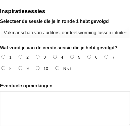
Inspiratiesessies
Selecteer de sessie die je in ronde 1 hebt gevolgd
Wat vond je van de eerste sessie die je hebt gevolgd?
1
2
3
4
5
6
7
8
9
10
N.v.t.
Eventuele opmerkingen: