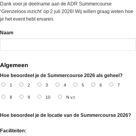
Dank voor je deelname aan de ADR Summercourse
‘Grenzeloos inzicht’ op 2 juli 2026! Wij willen graag weten hoe
je het event hebt ervaren.
Naam
Algemeen
Hoe beoordeel je de Summercourse 2026 als geheel?
1
2
3
4
5
6
7
8
9
10
N.v.t.
Hoe beoordeel je de locatie van de Summercourse 2026?
Faciliteiten: